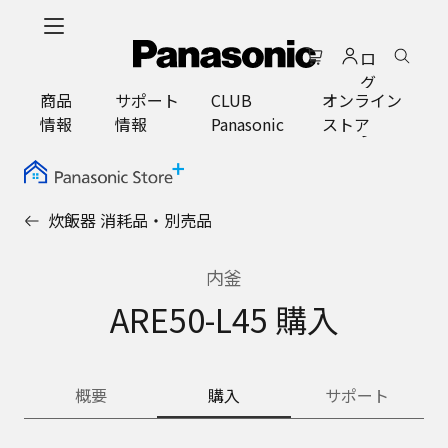
メ
イ
ロ
ン
グ
コ
商品
サポート
CLUB
オンライン
イ
ン
情報
情報
Panasonic
ストア
ン
テ
ン
ツ
に
炊飯器 消耗品・別売品
ス
キ
ッ
内釜
プ
ARE50-L45 購入
概要
購入
サポート