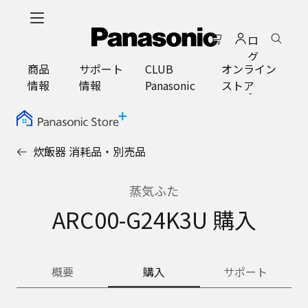
メ
イ
ロ
ン
グ
コ
商品
サポート
CLUB
オンライン
イ
ン
情報
情報
Panasonic
ストア
ン
テ
ン
ツ
に
炊飯器 消耗品・別売品
ス
キ
ッ
蒸気ふた
プ
ARC00-G24K3U 購入
概要
購入
サポート