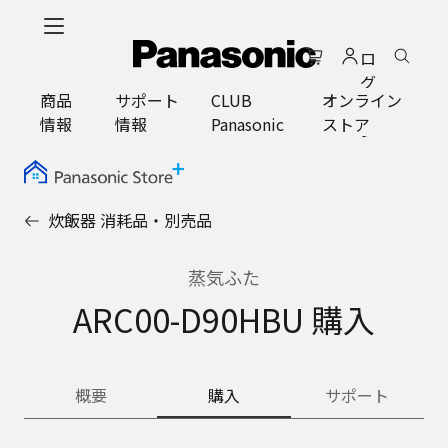
メ
イ
ロ
ン
グ
コ
商品
サポート
CLUB
オンライン
イ
ン
情報
情報
Panasonic
ストア
ン
テ
ン
ツ
に
炊飯器 消耗品・別売品
ス
キ
ッ
蒸気ふた
プ
ARC00-D90HBU 購入
概要
購入
サポート