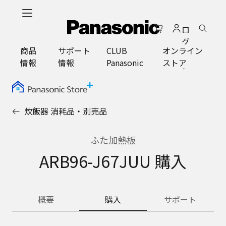
メ
イ
ロ
ン
グ
コ
商品
サポート
CLUB
オンライン
イ
ン
情報
情報
Panasonic
ストア
ン
テ
ン
ツ
に
炊飯器 消耗品・別売品
ス
キ
ッ
ふた加熱板
プ
ARB96-J67JUU 購入
概要
購入
サポート