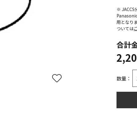
※ JAC
Panas
用となり
ついては
合計
2,2
数量：