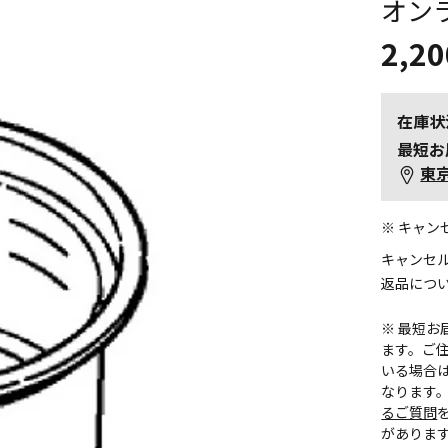
オン
2,20
在庫状
最短お
東
※ キャ
キャンセ
返品につ
※ 最短
ます。ご住
いる場合
なります
るご質問
がありま