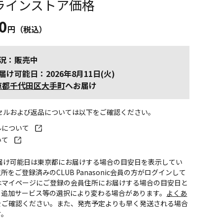
ラインストア価格
0
円（税込）
況：販売中
届け可能日：2026年8月11日(火)
京都千代田区大手町
へお届け
ンセルおよび返品については以下をご確認ください。
ルについて
いて
お届け可能日は東京都にお届けする場合の目安日を表示してい
所をご登録済みのCLUB Panasonic会員の方がログインして
はマイページにご登録の会員住所にお届けする場合の目安日と
。追加サービス等の選択により変わる場合があります。
よくあ
をご確認ください。また、発売予定よりも早く発送される場合
す。