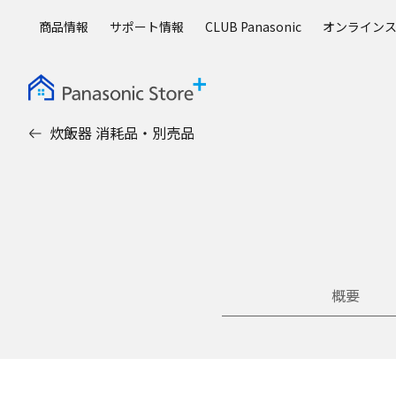
メ
商品情報
サポート情報
CLUB Panasonic
オンライン
イ
ン
コ
ン
テ
炊飯器 消耗品・別売品
ン
ツ
に
ス
キ
ッ
プ
概要