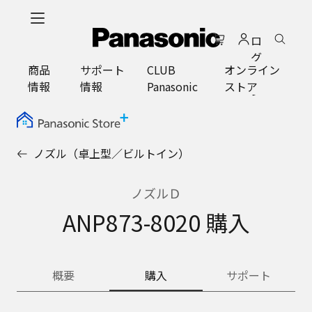
メ
イ
ロ
ン
グ
コ
商品
サポート
CLUB
オンライン
イ
ン
情報
情報
Panasonic
ストア
ン
テ
ン
ツ
に
ノズル（卓上型／ビルトイン）
ス
キ
ッ
ノズルＤ
プ
ANP873-8020 購入
概要
購入
サポート