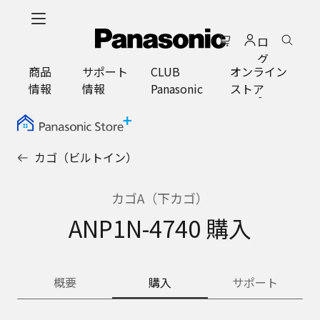
メ
イ
ロ
ン
グ
コ
商品
サポート
CLUB
オンライン
イ
ン
情報
情報
Panasonic
ストア
ン
テ
ン
ツ
に
カゴ（ビルトイン）
ス
キ
ッ
カゴA（下カゴ）
プ
ANP1N-4740 購入
概要
購入
サポート