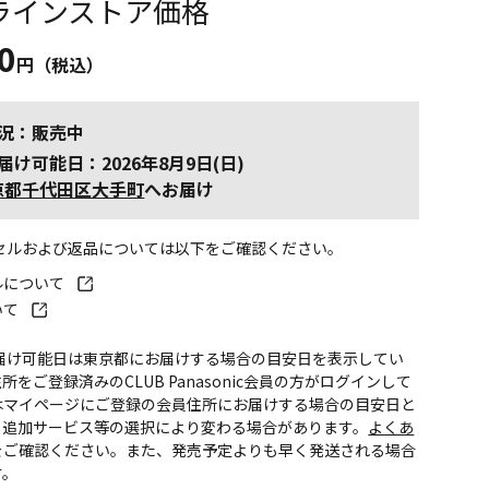
ラインストア価格
0
円（税込）
況：販売中
届け可能日：2026年8月9日(日)
京都千代田区大手町
へお届け
ンセルおよび返品については以下をご確認ください。
ルについて
いて
お届け可能日は東京都にお届けする場合の目安日を表示してい
所をご登録済みのCLUB Panasonic会員の方がログインして
はマイページにご登録の会員住所にお届けする場合の目安日と
。追加サービス等の選択により変わる場合があります。
よくあ
をご確認ください。また、発売予定よりも早く発送される場合
す。