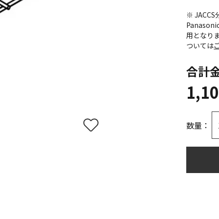
※ JAC
Panas
用となり
ついては
合計
1,1
数量：