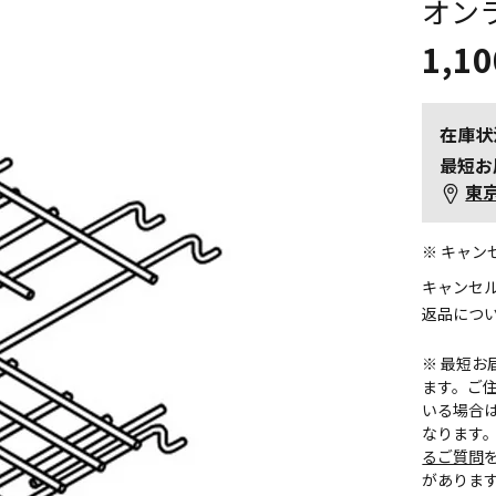
オン
1,10
在庫状
最短お
東
※ キャ
キャンセ
返品につ
※ 最短
ます。ご住
いる場合
なります
るご質問
がありま