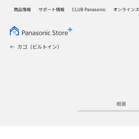
メ
商品情報
サポート情報
CLUB Panasonic
オンライン
イ
ン
コ
ン
テ
カゴ（ビルトイン）
ン
ツ
に
ス
キ
ッ
プ
概要