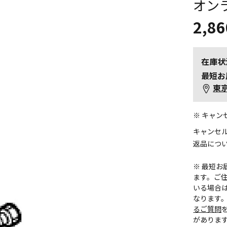
オン
2,86
在庫状
最短お
東
※ キャ
キャンセ
返品につ
※ 最短
ます。ご住
いる場合
なります
るご質問
がありま