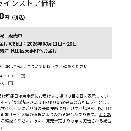
ラインストア価格
0
円（税込）
況：販売中
届け可能日：2026年08月11日～20日
京都千代田区大手町
へお届け
ンセルおよび返品については以下をご確認ください。
ルについて
いて
お届け可能日は東京都にお届けする場合の目安日を表示してい
所をご登録済みのCLUB Panasonic会員の方がログインして
はマイページにご登録の会員住所にお届けする場合の目安日と
。追加サービス等の選択により変わる場合があります。
よくあ
をご確認ください。また、発売予定よりも早く発送される場合
す。