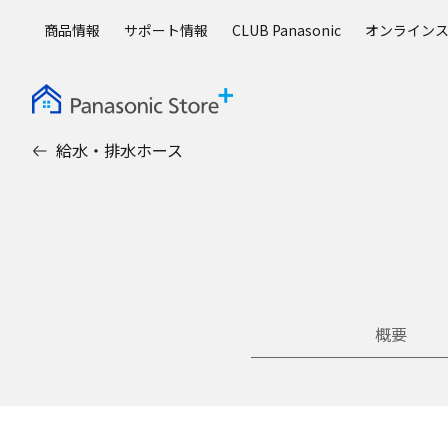
メ
商品情報
サポート情報
CLUB Panasonic
オンライン
イ
ン
コ
ン
テ
給水・排水ホース
ン
ツ
に
ス
キ
ッ
プ
概要