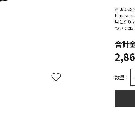
※ JAC
Panas
用となり
ついては
合計
2,8
数量：
）