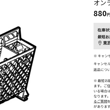
オン
880
在庫状
最短お
東
※ キャ
キャンセ
返品につ
※ 最短
ます。ご住
いる場合
なります
るご質問
がありま