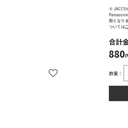
※ JAC
Panas
用となり
ついては
合計
880
数量：