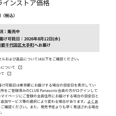
ラインストア価格
円（税込）
況：販売中
届け可能日：2026年8月12日(水)
京都千代田区大手町
へお届け
ンセルおよび返品については以下をご確認ください。
ルについて
いて
お届け可能日は東京都にお届けする場合の目安日を表示してい
所をご登録済みのCLUB Panasonic会員の方がログインして
はマイページにご登録の会員住所にお届けする場合の目安日と
。追加サービス等の選択により変わる場合があります。
よくあ
をご確認ください。また、発売予定よりも早く発送される場合
す。