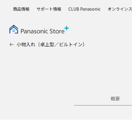
メ
商品情報
サポート情報
CLUB Panasonic
オンライン
イ
ン
コ
ン
テ
小物入れ（卓上型／ビルトイン）
ン
ツ
に
ス
キ
ッ
プ
概要