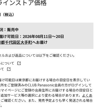
ラインストア価格
円（税込）
況：販売中
届け可能日：2026年08月11日～20日
京都千代田区大手町
へお届け
ンセルおよび返品については以下をご確認ください。
ルについて
いて
お届け可能日は東京都にお届けする場合の目安日を表示してい
所をご登録済みのCLUB Panasonic会員の方がログインして
はマイページにご登録の会員住所にお届けする場合の目安日と
。追加サービス等の選択により変わる場合があります。
よくあ
をご確認ください。また、発売予定よりも早く発送される場合
す。