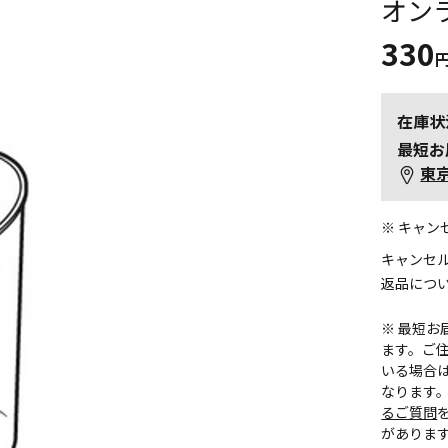
オン
330
在庫状
最短お
東
※ キャ
キャンセ
返品につ
※ 最短
ます。ご住
いる場合
なります
るご質問
がありま