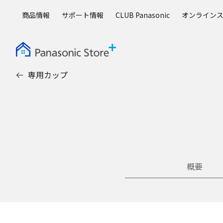
メ
商品情報
サポート情報
CLUB Panasonic
オンライン
イ
ン
コ
ン
テ
専用カップ
ン
ツ
に
ス
キ
ッ
プ
概要