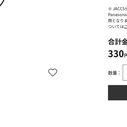
※ JAC
Panas
用となり
ついては
合計
330
数量：