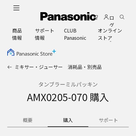
メ
イ
ロ
ン
グ
コ
商品
サポート
CLUB
オンライン
イ
ン
情報
情報
Panasonic
ストア
ン
テ
ン
ツ
に
ミキサー・ジューサー 消耗品・別売品
ス
キ
ッ
タンブラーミルパッキン
プ
AMX0205-070 購入
概要
購入
サポート