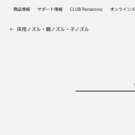
メ
商品情報
サポート情報
CLUB Panasonic
オンライン
イ
ン
コ
床用ノズル・親ノズル・子ノズル
ン
テ
ン
ツ
に
ス
キ
ッ
プ