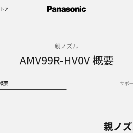
ストア
親ノズル
AMV99R-HV0V 概要
概要
サポ
親ノズ