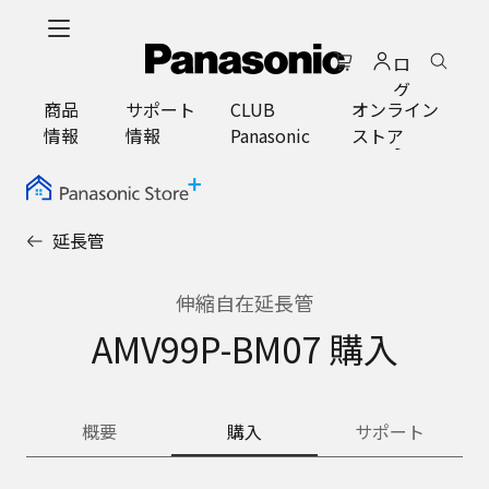
メ
イ
ロ
ン
グ
コ
商品
サポート
CLUB
オンライン
イ
ン
情報
情報
Panasonic
ストア
ン
テ
ン
ツ
に
延長管
ス
キ
ッ
伸縮自在延長管
プ
AMV99P-BM07 購入
概要
購入
サポート