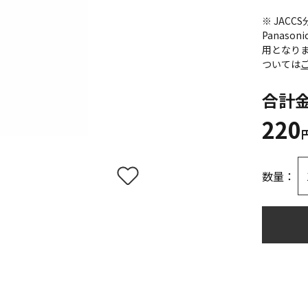
※ JAC
Panas
用となり
ついては
合計
220
数量：