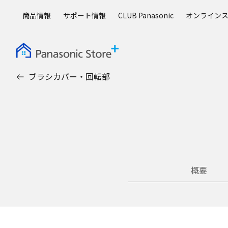
メ
商品情報
サポート情報
CLUB Panasonic
オンライン
イ
ン
コ
ン
テ
ブラシカバー・回転部
ン
ツ
に
ス
キ
ッ
プ
概要