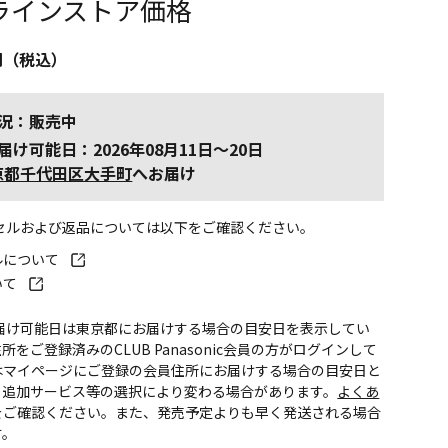
ラインストア価格
円（税込）
況：販売中
届け可能日：2026年08月11日～20日
京都千代田区大手町
へお届け
ンセルおよび返品については以下をご確認ください。
ルについて
いて
お届け可能日は東京都にお届けする場合の目安日を表示してい
所をご登録済みのCLUB Panasonic会員の方がログインして
はマイページにご登録の会員住所にお届けする場合の目安日と
。追加サービス等の選択により変わる場合があります。
よくあ
をご確認ください。また、発売予定よりも早く発送される場合
す。