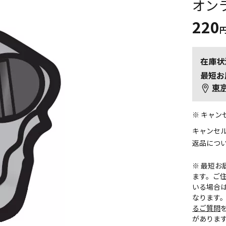
オン
220
在庫状
最短お
東
※ キャ
キャンセ
返品につ
※ 最短
ます。ご住
いる場合
なります
るご質問
がありま