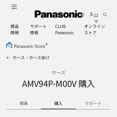
メ
イ
ロ
ン
グ
コ
商品
サポート
CLUB
オンライン
イ
ン
情報
情報
Panasonic
ストア
ン
テ
ン
ツ
に
ホース・ホース掛け
ス
キ
ッ
ホース
プ
AMV94P-M00V 購入
概要
購入
サポート