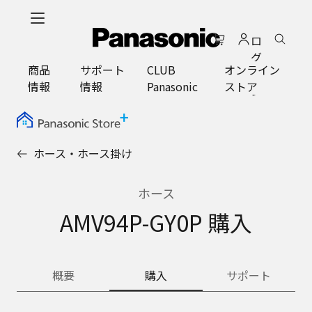
メ
イ
ロ
ン
グ
コ
商品
サポート
CLUB
オンライン
イ
ン
情報
情報
Panasonic
ストア
ン
テ
ン
ツ
に
ホース・ホース掛け
ス
キ
ッ
ホース
プ
AMV94P-GY0P 購入
概要
購入
サポート