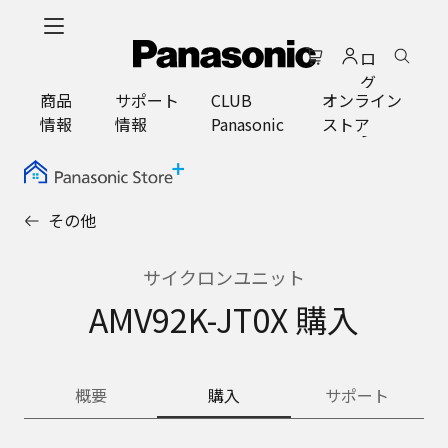
メ
イ
ロ
ン
グ
コ
商品
サポート
CLUB
オンライン
イ
ン
情報
情報
Panasonic
ストア
ン
テ
ン
ツ
に
その他
ス
キ
ッ
サイクロンユニット
プ
AMV92K-JT0X 購入
概要
購入
サポート