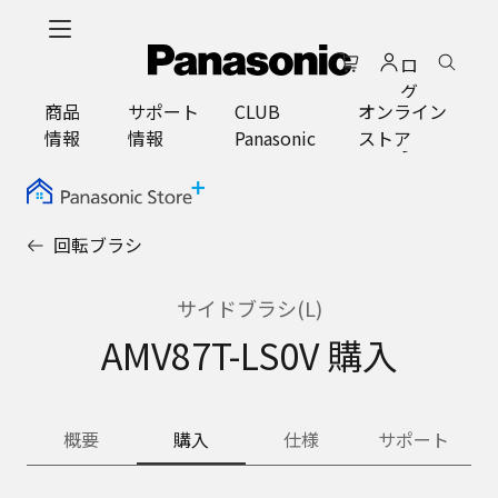
メ
イ
ロ
ン
グ
コ
商品
サポート
CLUB
オンライン
イ
ン
情報
情報
Panasonic
ストア
ン
テ
ン
ツ
に
回転ブラシ
ス
キ
ッ
サイドブラシ(L)
プ
AMV87T-LS0V 購入
概要
購入
仕様
サポート