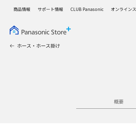
メ
商品情報
サポート情報
CLUB Panasonic
オンライン
イ
ン
コ
ン
テ
ホース・ホース掛け
ン
ツ
に
ス
キ
ッ
プ
概要