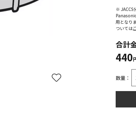
※ JAC
Panas
用となり
ついては
合計
440
数量：