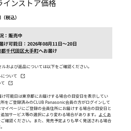
ラインストア価格
円（税込）
況：販売中
届け可能日：2026年08月11日～20日
京都千代田区大手町
へお届け
ンセルおよび返品については以下をご確認ください。
ルについて
いて
お届け可能日は東京都にお届けする場合の目安日を表示してい
所をご登録済みのCLUB Panasonic会員の方がログインして
はマイページにご登録の会員住所にお届けする場合の目安日と
。追加サービス等の選択により変わる場合があります。
よくあ
をご確認ください。また、発売予定よりも早く発送される場合
す。