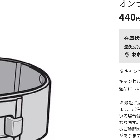
オン
440
在庫状
最短お
東
※ キャ
キャンセ
返品につ
※ 最短
ます。ご住
いる場合
なります
るご質問
がありま