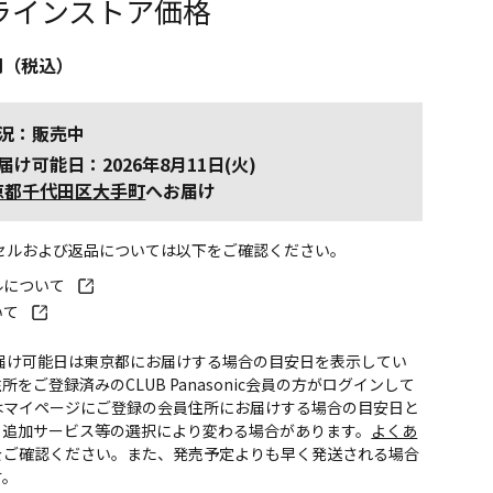
ラインストア価格
円（税込）
況：販売中
届け可能日：2026年8月11日(火)
京都千代田区大手町
へお届け
ンセルおよび返品については以下をご確認ください。
ルについて
いて
お届け可能日は東京都にお届けする場合の目安日を表示してい
所をご登録済みのCLUB Panasonic会員の方がログインして
はマイページにご登録の会員住所にお届けする場合の目安日と
。追加サービス等の選択により変わる場合があります。
よくあ
をご確認ください。また、発売予定よりも早く発送される場合
す。