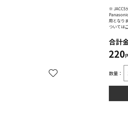
※ JAC
Panas
用となり
ついては
合計
220
数量：