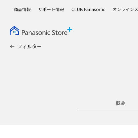
メ
商品情報
サポート情報
CLUB Panasonic
オンライン
イ
ン
コ
ン
テ
フィルター
ン
ツ
に
ス
キ
ッ
プ
概要