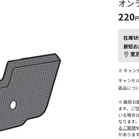
オン
220
在庫状
最短お
東
※ キャ
キャンセ
返品につ
※ 最短
ます。ご住
いる場合
なります
るご質問
がありま