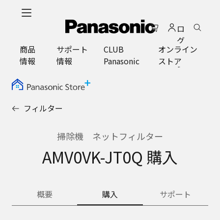
メ
イ
ロ
ン
グ
コ
商品
サポート
CLUB
オンライン
イ
ン
情報
情報
Panasonic
ストア
ン
テ
ン
ツ
に
フィルター
ス
キ
ッ
掃除機 ネットフィルター
プ
AMV0VK-JT0Q 購入
概要
購入
サポート