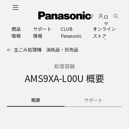
メ
イ
ロ
ン
グ
コ
商品
サポート
CLUB
オンライン
イ
ン
情報
情報
Panasonic
ストア
ン
テ
ン
生ごみ処理機 消耗品・別売品
ツ
に
ス
処理容器
キ
AMS9XA-L00U 概要
ッ
プ
概要
サポート