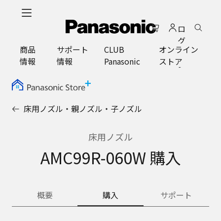
メ
イ
ロ
ン
グ
コ
商品
サポート
CLUB
オンライン
イ
ン
情報
情報
Panasonic
ストア
ン
テ
ン
ツ
に
床用ノズル・親ノズル・子ノズル
ス
キ
ッ
床用ノズル
プ
AMC99R-060W 購入
概要
購入
サポート