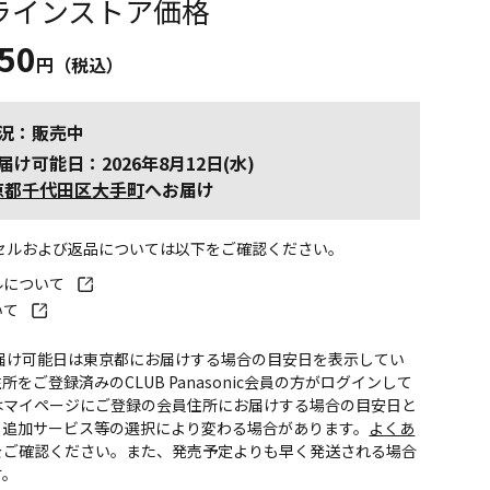
ラインストア価格
450
円（税込）
況：販売中
届け可能日：2026年8月12日(水)
京都千代田区大手町
へお届け
ンセルおよび返品については以下をご確認ください。
ルについて
いて
お届け可能日は東京都にお届けする場合の目安日を表示してい
所をご登録済みのCLUB Panasonic会員の方がログインして
はマイページにご登録の会員住所にお届けする場合の目安日と
。追加サービス等の選択により変わる場合があります。
よくあ
をご確認ください。また、発売予定よりも早く発送される場合
す。