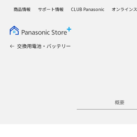
メ
商品情報
サポート情報
CLUB Panasonic
オンライン
イ
ン
コ
ン
テ
交換用電池・バッテリー
ン
ツ
に
ス
キ
ッ
プ
概要