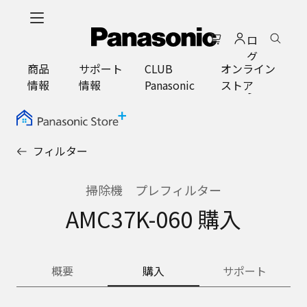
メ
イ
ロ
ン
グ
コ
商品
サポート
CLUB
オンライン
イ
ン
情報
情報
Panasonic
ストア
ン
テ
ン
ツ
に
フィルター
ス
キ
ッ
掃除機 プレフィルター
プ
AMC37K-060 購入
概要
購入
サポート