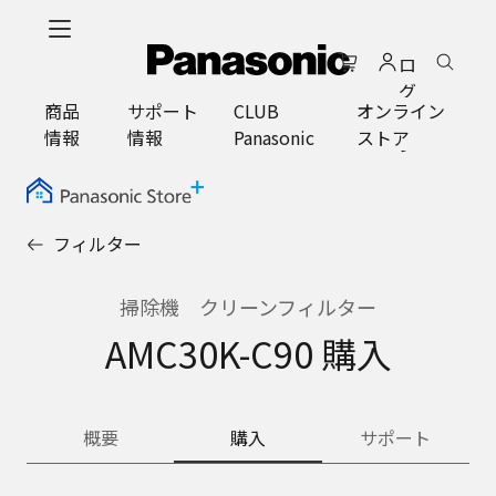
メ
イ
ロ
ン
グ
コ
商品
サポート
CLUB
オンライン
イ
ン
情報
情報
Panasonic
ストア
ン
テ
ン
ツ
に
フィルター
ス
キ
ッ
掃除機 クリーンフィルター
プ
AMC30K-C90 購入
概要
購入
サポート