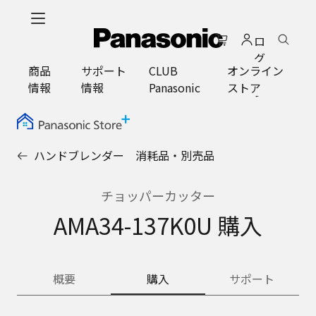
メ
イ
ロ
ン
グ
コ
商品
サポート
CLUB
オンライン
イ
ン
情報
情報
Panasonic
ストア
ン
テ
ン
ツ
に
ハンドブレンダー 消耗品・別売品
ス
キ
ッ
チョッパーカッター
プ
AMA34-137K0U 購入
概要
購入
サポート