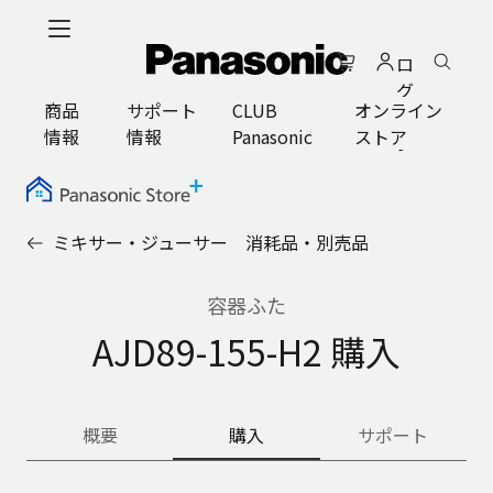
メ
イ
ロ
ン
グ
コ
商品
サポート
CLUB
オンライン
イ
ン
情報
情報
Panasonic
ストア
ン
テ
ン
ツ
に
ミキサー・ジューサー 消耗品・別売品
ス
キ
ッ
容器ふた
プ
AJD89-155-H2 購入
概要
購入
サポート