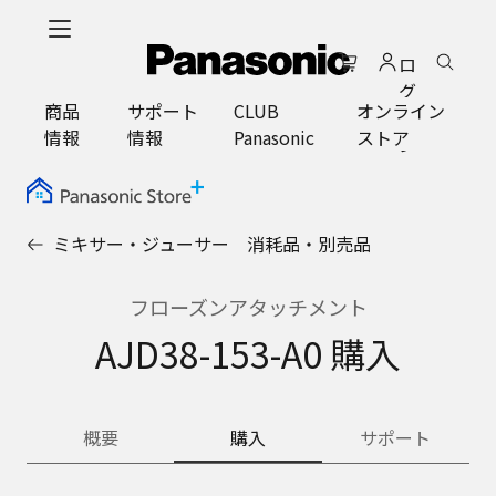
メ
イ
ロ
ン
グ
コ
商品
サポート
CLUB
オンライン
イ
ン
情報
情報
Panasonic
ストア
ン
テ
ン
ツ
に
ミキサー・ジューサー 消耗品・別売品
ス
キ
ッ
フローズンアタッチメント
プ
AJD38-153-A0 購入
概要
購入
サポート