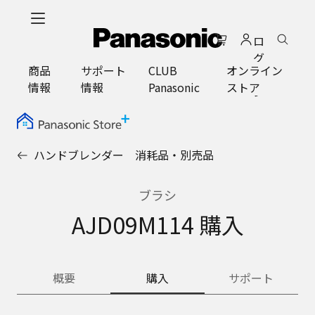
メ
イ
ロ
ン
グ
コ
商品
サポート
CLUB
オンライン
イ
ン
情報
情報
Panasonic
ストア
ン
テ
ン
ツ
に
ハンドブレンダー 消耗品・別売品
ス
キ
ッ
ブラシ
プ
AJD09M114 購入
概要
購入
サポート