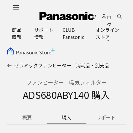
メ
イ
ロ
ン
グ
コ
商品
サポート
CLUB
オンライン
イ
ン
情報
情報
Panasonic
ストア
ン
テ
ン
ツ
に
セラミックファンヒーター 消耗品・別売品
ス
キ
ッ
ファンヒーター 吸気フィルター
プ
ADS680ABY140 購入
概要
購入
サポート