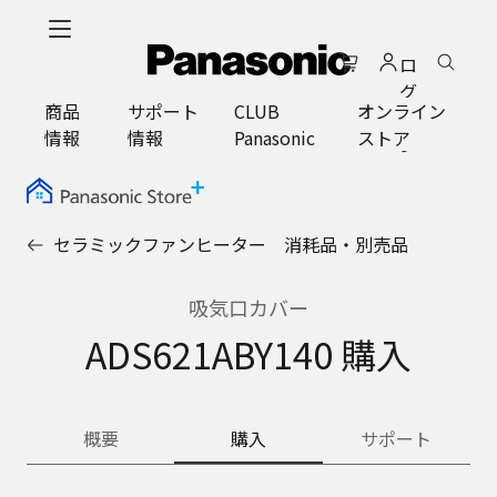
メ
イ
ロ
ン
グ
コ
商品
サポート
CLUB
オンライン
イ
ン
情報
情報
Panasonic
ストア
ン
テ
ン
ツ
に
セラミックファンヒーター 消耗品・別売品
ス
キ
ッ
吸気口カバー
プ
ADS621ABY140 購入
概要
購入
サポート