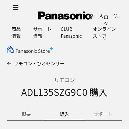
メ
イ
ロ
ン
グ
コ
商品
サポート
CLUB
オンライン
イ
ン
情報
情報
Panasonic
ストア
ン
テ
ン
ツ
に
リモコン・ひとセンサー
ス
キ
ッ
リモコン
プ
ADL135SZG9C0 購入
概要
購入
サポート