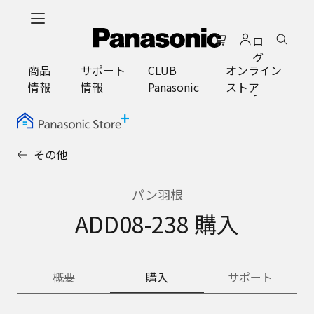
メ
イ
ロ
ン
グ
コ
商品
サポート
CLUB
オンライン
イ
ン
情報
情報
Panasonic
ストア
ン
テ
ン
ツ
に
その他
ス
キ
ッ
パン羽根
プ
ADD08-238 購入
概要
購入
サポート