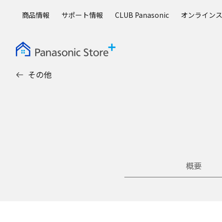
メ
商品情報
サポート情報
CLUB Panasonic
オンライン
イ
ン
コ
ン
テ
その他
ン
ツ
に
ス
キ
ッ
プ
概要