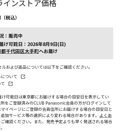
ラインストア価格
円（税込）
況：販売中
届け可能日：2026年8月9日(日)
京都千代田区大手町
へお届け
ンセルおよび返品については以下をご確認ください。
ルについて
いて
お届け可能日は東京都にお届けする場合の目安日を表示してい
所をご登録済みのCLUB Panasonic会員の方がログインして
はマイページにご登録の会員住所にお届けする場合の目安日と
。追加サービス等の選択により変わる場合があります。
よくあ
をご確認ください。また、発売予定よりも早く発送される場合
す。