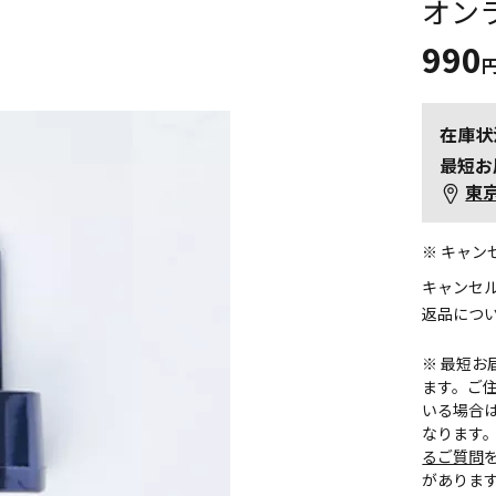
オン
990
在庫状
最短お
東
※ キャ
キャンセ
返品につ
※ 最短
ます。ご住
いる場合
なります
るご質問
がありま