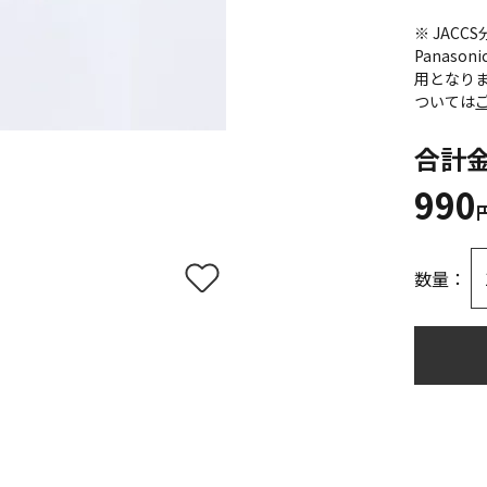
※ JAC
Panas
用となり
ついては
合計
990
数量：