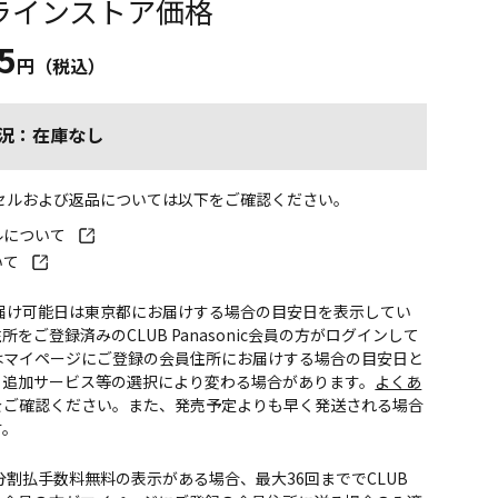
ラインストア価格
5
円（税込）
況：在庫なし
ンセルおよび返品については以下をご確認ください。
ルについて
いて
お届け可能日は東京都にお届けする場合の目安日を表示してい
所をご登録済みのCLUB Panasonic会員の方がログインして
はマイページにご登録の会員住所にお届けする場合の目安日と
。追加サービス等の選択により変わる場合があります。
よくあ
をご確認ください。また、発売予定よりも早く発送される場合
す。
CS分割払手数料無料の表示がある場合、最大36回まででCLUB