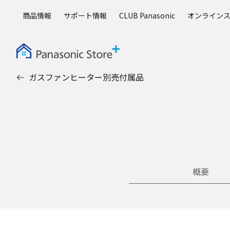
メ
商品情報
サポート情報
CLUB Panasonic
オンライン
イ
ン
コ
ン
テ
ガスファンヒーター別売付属品
ン
ツ
に
ス
キ
ッ
プ
概要