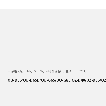
品番末尾に「-K」や「-W」がある場合は、色柄コードです。
OU-D65/OU-D65D/OU-G65/OU-G85/OZ-D40/OZ-D56/OZ