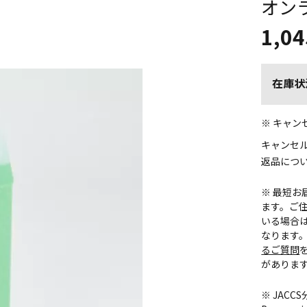
オン
1,04
在庫状
※ キャ
キャンセ
返品につ
※ 最短
ます。ご住
いる場合
なります
るご質問
がありま
※ JAC