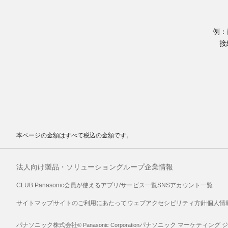
例：
接
本ページの金額はすべて税込の金額です。
法人向け製品・ソリューション
グループ企業情報
CLUB Panasonic会員が使えるアプリ/サービス一覧
SNSアカウント一覧
サイトマップ
サイトのご利用にあたって
ウェブアクセシビリティ方針
個人情
パナソニック株式会社
パナソニック マーケティング 
© Panasonic Corporation