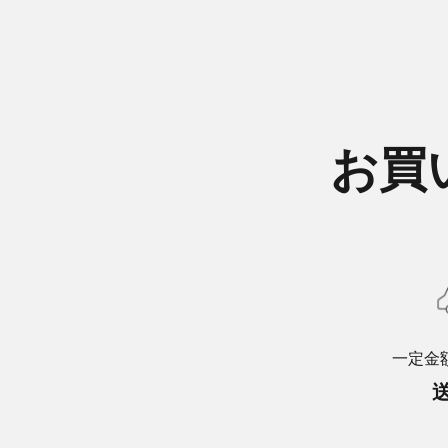
お買
一定金