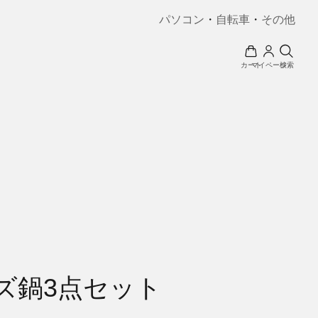
パソコン
・
自転車
・
その他
カート
マイページ
検索
ズ鍋3点セット