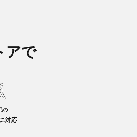
トアで
品の
に対応