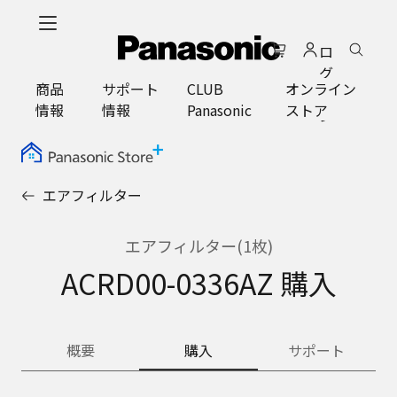
メ
イ
ロ
ン
グ
コ
商品
サポート
CLUB
オンライン
イ
ン
情報
情報
Panasonic
ストア
ン
テ
ン
ツ
に
エアフィルター
ス
キ
ッ
エアフィルター(1枚)
プ
ACRD00-0336AZ 購入
概要
購入
サポート