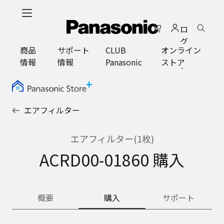
メ
イ
ロ
ン
グ
コ
商品
サポート
CLUB
オンライン
イ
ン
情報
情報
Panasonic
ストア
ン
テ
ン
ツ
に
エアフィルター
ス
キ
ッ
エアフィルター(1枚)
プ
ACRD00-01860 購入
概要
購入
サポート