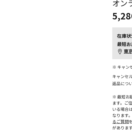
オン
5,28
在庫状
最短お
東
※ キャ
キャンセ
返品につ
※ 最短
ます。ご住
いる場合
なります
るご質問
がありま