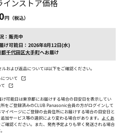
ラインストア価格
0
円（税込）
況：販売中
届け可能日：2026年8月12日(水)
京都千代田区大手町
へお届け
ンセルおよび返品については以下をご確認ください。
ルについて
いて
お届け可能日は東京都にお届けする場合の目安日を表示してい
所をご登録済みのCLUB Panasonic会員の方がログインして
はマイページにご登録の会員住所にお届けする場合の目安日と
。追加サービス等の選択により変わる場合があります。
よくあ
をご確認ください。また、発売予定よりも早く発送される場合
す。