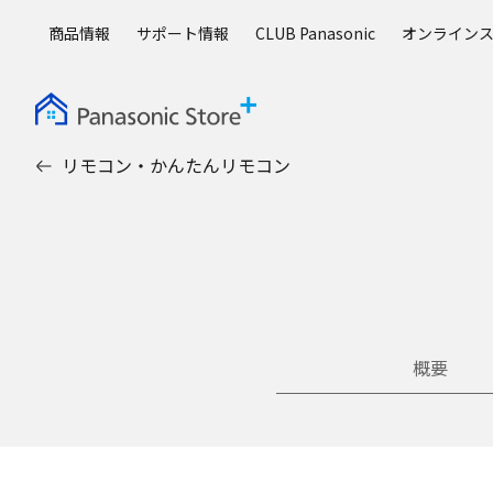
メ
商品情報
サポート情報
CLUB Panasonic
オンライン
イ
ン
コ
ン
テ
リモコン・かんたんリモコン
ン
ツ
に
ス
キ
ッ
プ
概要