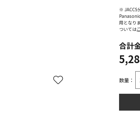
※ JAC
Panas
用となり
ついては
合計
5,2
数量：