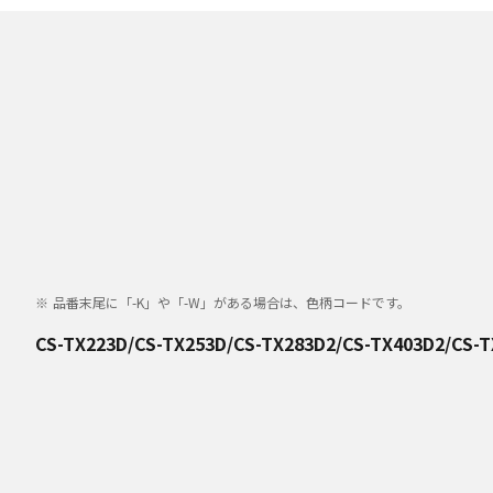
品番末尾に「-K」や「-W」がある場合は、色柄コードです。
CS-TX223D/CS-TX253D/CS-TX283D2/CS-TX403D2/CS-