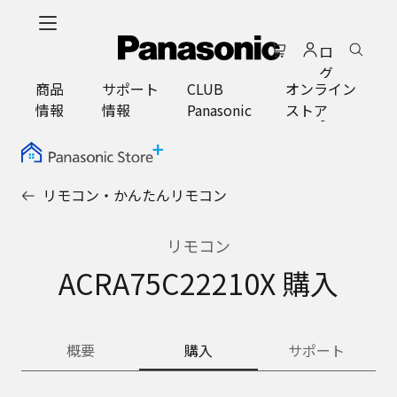
メ
イ
ロ
ン
グ
コ
商品
サポート
CLUB
オンライン
イ
ン
情報
情報
Panasonic
ストア
ン
テ
ン
ツ
に
リモコン・かんたんリモコン
ス
キ
ッ
リモコン
プ
ACRA75C22210X 購入
概要
購入
サポート