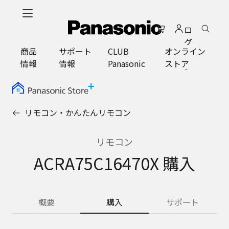
メ
イ
ロ
ン
グ
コ
商品
サポート
CLUB
オンライン
イ
ン
情報
情報
Panasonic
ストア
ン
テ
ン
ツ
に
リモコン・かんたんリモコン
ス
キ
ッ
リモコン
プ
ACRA75C16470X 購入
概要
購入
サポート