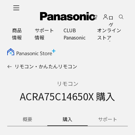
メ
イ
ロ
ン
グ
コ
商品
サポート
CLUB
オンライン
イ
ン
情報
情報
Panasonic
ストア
ン
テ
ン
ツ
に
リモコン・かんたんリモコン
ス
キ
ッ
リモコン
プ
ACRA75C14650X 購入
概要
購入
サポート