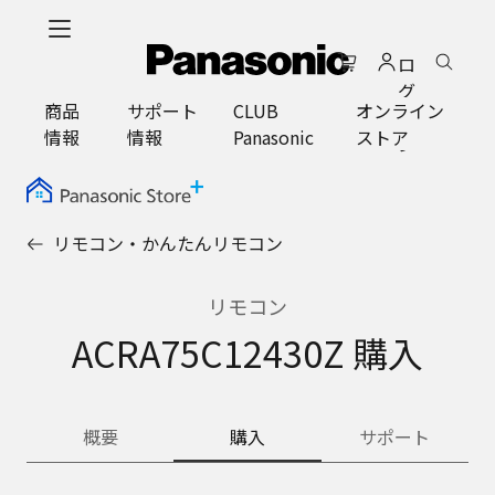
メ
イ
ロ
ン
グ
コ
商品
サポート
CLUB
オンライン
イ
ン
情報
情報
Panasonic
ストア
ン
テ
ン
ツ
に
リモコン・かんたんリモコン
ス
キ
ッ
リモコン
プ
ACRA75C12430Z 購入
概要
購入
サポート