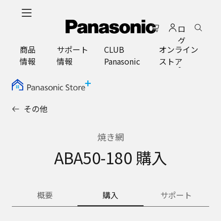
メ
イ
ロ
ン
グ
コ
商品
サポート
CLUB
オンライン
イ
ン
情報
情報
Panasonic
ストア
ン
テ
ン
ツ
に
その他
ス
キ
ッ
焼き網
プ
ABA50-180 購入
概要
購入
サポート