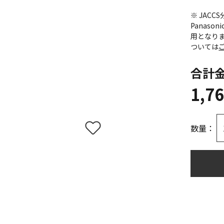
※ JAC
Panas
用となり
ついては
合計
1,7
数量：