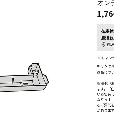
オン
1,76
在庫状
最短お
東
※ キャ
キャンセ
返品につ
※ 最短
ます。ご住
いる場合
なります
るご質問
がありま