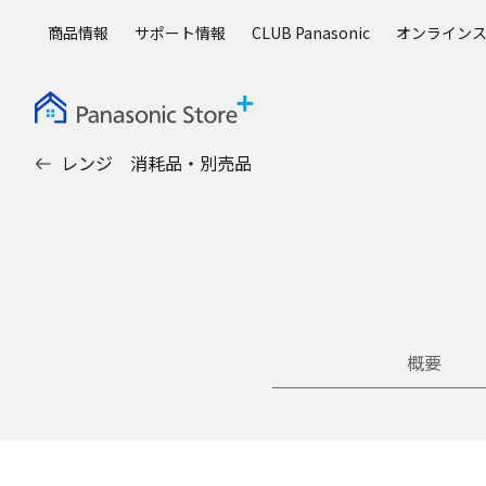
メ
商品情報
サポート情報
CLUB Panasonic
オンライン
イ
ン
コ
ン
テ
レンジ 消耗品・別売品
ン
ツ
に
ス
キ
ッ
プ
概要