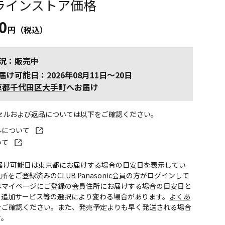
ラインストア価格
0
円（税込）
況：販売中
届け可能日：2026年08月11日～20日
京都千代田区大手町
へお届け
ンセルおよび返品については以下をご確認ください。
ルについて
いて
お届け可能日は東京都にお届けする場合の目安日を表示してい
所をご登録済みのCLUB Panasonic会員の方がログインして
はマイページにご登録の会員住所にお届けする場合の目安日と
。追加サービス等の選択により変わる場合があります。
よくあ
をご確認ください。また、発売予定よりも早く発送される場合
す。