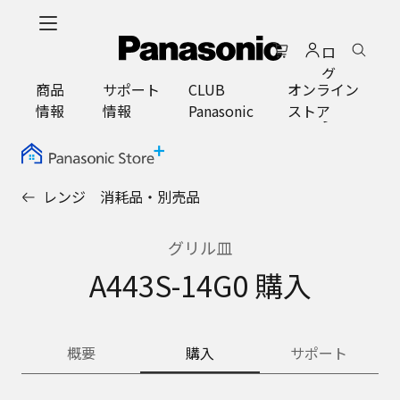
メ
イ
ロ
ン
グ
コ
商品
サポート
CLUB
オンライン
イ
ン
情報
情報
Panasonic
ストア
ン
テ
ン
ツ
に
レンジ 消耗品・別売品
ス
キ
ッ
グリル皿
プ
A443S-14G0 購入
概要
購入
サポート