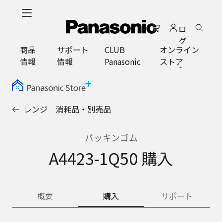
メ
イ
ロ
ン
グ
コ
商品
サポート
CLUB
オンライン
イ
ン
情報
情報
Panasonic
ストア
ン
テ
ン
ツ
に
レンジ 消耗品・別売品
ス
キ
ッ
パッキンゴム
プ
A4423-1Q50 購入
概要
購入
サポート