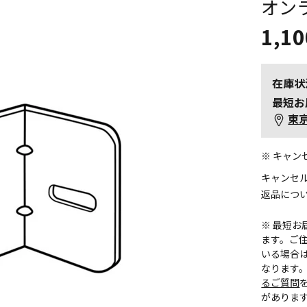
オン
1,10
在庫状
最短お
東
※ キャ
キャンセ
返品につ
※ 最短
ます。ご住
いる場合
なります
るご質問
がありま