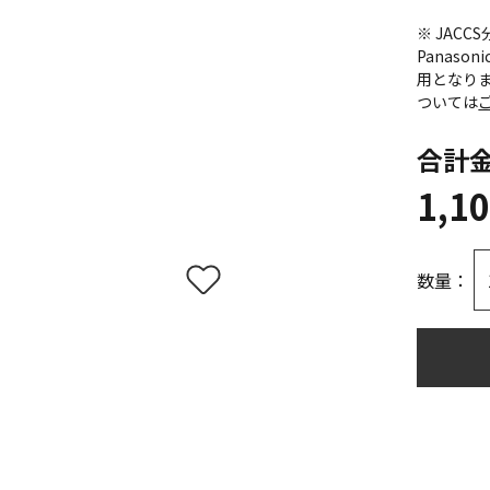
※ JAC
Panas
用となり
ついては
合計
1,1
数量：