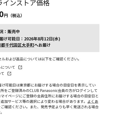
ラインストア価格
0
円（税込）
況：販売中
届け可能日：2026年8月12日(水)
京都千代田区大手町
へお届け
ンセルおよび返品については以下をご確認ください。
ルについて
いて
お届け可能日は東京都にお届けする場合の目安日を表示してい
所をご登録済みのCLUB Panasonic会員の方がログインして
はマイページにご登録の会員住所にお届けする場合の目安日と
。追加サービス等の選択により変わる場合があります。
よくあ
をご確認ください。また、発売予定よりも早く発送される場合
す。