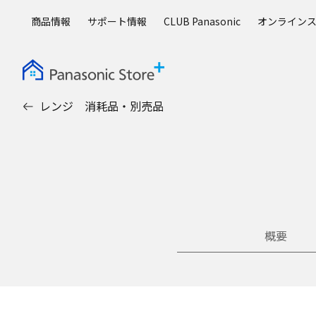
メ
商品情報
サポート情報
CLUB Panasonic
オンライン
イ
ン
コ
ン
テ
レンジ 消耗品・別売品
ン
ツ
に
ス
キ
ッ
プ
概要